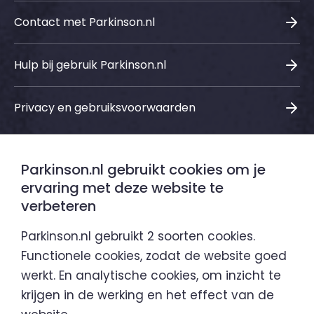
Contact met Parkinson.nl
Hulp bij gebruik Parkinson.nl
Privacy en gebruiksvoorwaarden
Parkinson.nl gebruikt cookies om je
Sociale media
ervaring met deze website te
verbeteren
LinkedIn
Instagram
Facebook
Youtube
Parkinson.nl gebruikt 2 soorten cookies.
Functionele cookies, zodat de website goed
werkt. En analytische cookies, om inzicht te
Parkinson.nl is een initiatief van
krijgen in de werking en het effect van de