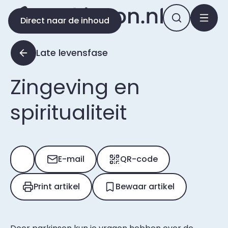
Direct naar de inhoud
Late levensfase
Zingeving en
spiritualiteit
E-mail
QR-code
Print artikel
Bewaar artikel