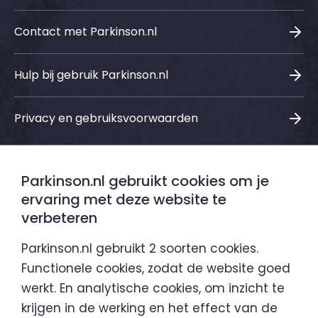
Contact met Parkinson.nl
Hulp bij gebruik Parkinson.nl
Privacy en gebruiksvoorwaarden
Parkinson.nl gebruikt cookies om je
Sociale media
ervaring met deze website te
verbeteren
LinkedIn
Instagram
Facebook
Youtube
Parkinson.nl gebruikt 2 soorten cookies.
Functionele cookies, zodat de website goed
werkt. En analytische cookies, om inzicht te
Parkinson.nl is een initiatief van
krijgen in de werking en het effect van de