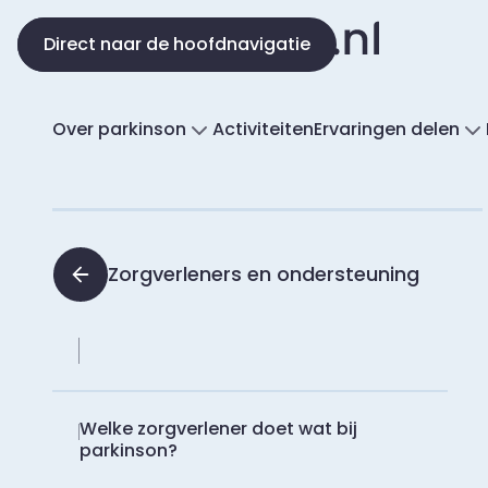
Direct naar de inhoud
Direct naar de hoofdnavigatie
Over parkinson
Activiteiten
Ervaringen delen
Zorgverleners en ondersteuning
Welke zorgverlener doet wat bij
parkinson?