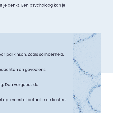
t je denkt. Een psycholoog kan je
or parkinson. Zoals somberheid,
gedachten en gevoelens.
ng. Dan vergoedt de
l op: meestal betaal je de kosten