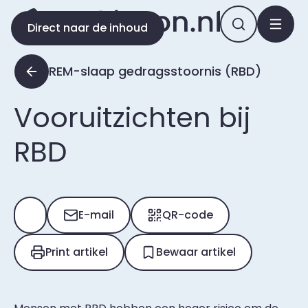
Direct naar de inhoud
REM-slaap gedragsstoornis (RBD)
Vooruitzichten bij
RBD
E-mail
QR-code
Print artikel
Bewaar artikel