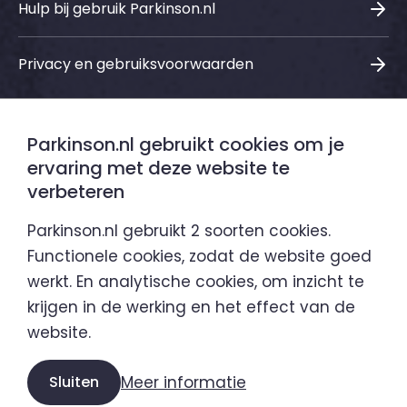
Hulp bij gebruik Parkinson.nl
Privacy en gebruiksvoorwaarden
Parkinson.nl gebruikt cookies om je
Sociale media
ervaring met deze website te
verbeteren
LinkedIn
Instagram
Facebook
Youtube
Parkinson.nl gebruikt 2 soorten cookies.
Functionele cookies, zodat de website goed
werkt. En analytische cookies, om inzicht te
Parkinson.nl is een initiatief van
krijgen in de werking en het effect van de
website.
Sluiten
Meer informatie