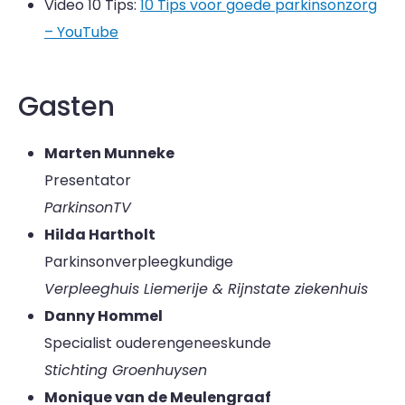
Video 10 Tips:
10 Tips voor goede parkinsonzorg
– YouTube
Gasten
Marten Munneke
Presentator
ParkinsonTV
Hilda Hartholt
Parkinsonverpleegkundige
Verpleeghuis Liemerije & Rijnstate ziekenhuis
Danny Hommel
Specialist ouderengeneeskunde
Stichting Groenhuysen
Monique van de Meulengraaf