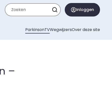
Zoeken
Inloggen
ParkinsonTV
Wegwijzers
Over deze site
n –