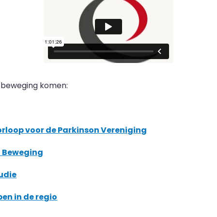
n beweging komen:
rloop voor de Parkinson Vereniging
in Beweging
udie
en in de regio