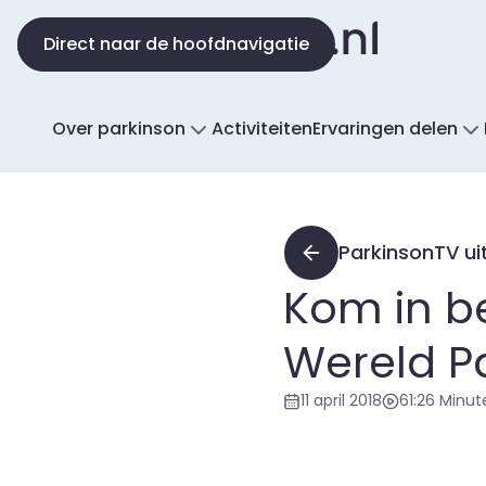
Direct naar de inhoud
Direct naar de hoofdnavigatie
Over parkinson
Activiteiten
Ervaringen delen
ParkinsonTV ui
Kom in b
Wereld P
11 april 2018
61:26 Minut