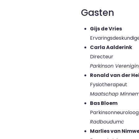
Gasten
Gijs de Vries
Ervaringsdeskundig
Carla Aalderink
Directeur
Parkinson Verenigi
Ronald van der He
Fysiotherapeut
Maatschap Minne
Bas Bloem
Parkinsonneuroloog
Radboudumc
Marlies van Nimw