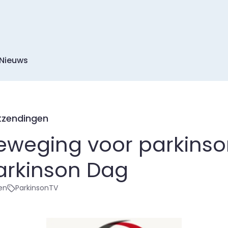
Nieuws
tzendingen
eweging voor parkinso
arkinson Dag
en
ParkinsonTV