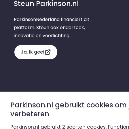
Steun Parkinson.nl
ParkinsonNederland financiert dit
platform. Steun ook onderzoek,
innovatie en voorlichting.
Ja, ik geef
Parkinson.nl gebruikt cookies om 
Parkinson.nl is een initiatief van
verbeteren
Parkinson.nl gebruikt 2 soorten cookies. Functio