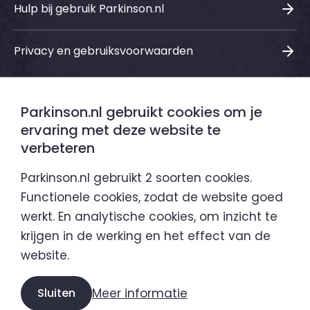
Hulp bij gebruik Parkinson.nl
Privacy en gebruiksvoorwaarden
Parkinson.nl gebruikt cookies om je
Sociale media
ervaring met deze website te
verbeteren
LinkedIn
Instagram
Facebook
Youtube
Parkinson.nl gebruikt 2 soorten cookies.
Functionele cookies, zodat de website goed
werkt. En analytische cookies, om inzicht te
Parkinson.nl is een initiatief van
krijgen in de werking en het effect van de
website.
Sluiten
Meer informatie