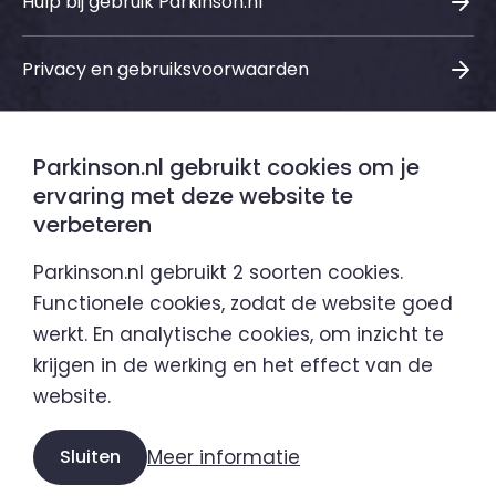
Hulp bij gebruik Parkinson.nl
Privacy en gebruiksvoorwaarden
Parkinson.nl gebruikt cookies om je
Sociale media
ervaring met deze website te
verbeteren
LinkedIn
Instagram
Facebook
Youtube
Parkinson.nl gebruikt 2 soorten cookies.
Functionele cookies, zodat de website goed
werkt. En analytische cookies, om inzicht te
Parkinson.nl is een initiatief van
krijgen in de werking en het effect van de
website.
Sluiten
Meer informatie