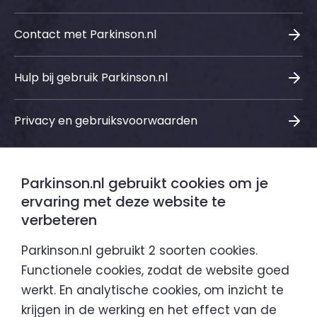
Contact met Parkinson.nl
Hulp bij gebruik Parkinson.nl
Privacy en gebruiksvoorwaarden
Parkinson.nl gebruikt cookies om je
Sociale media
ervaring met deze website te
verbeteren
LinkedIn
Instagram
Facebook
Youtube
Parkinson.nl gebruikt 2 soorten cookies.
Functionele cookies, zodat de website goed
werkt. En analytische cookies, om inzicht te
Parkinson.nl is een initiatief van
krijgen in de werking en het effect van de