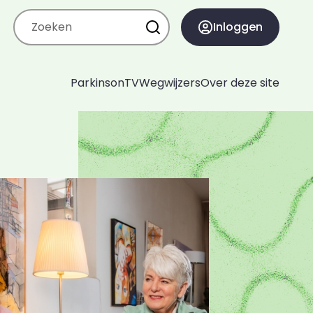
Zoeken
Inloggen
ParkinsonTV
Wegwijzers
Over deze site