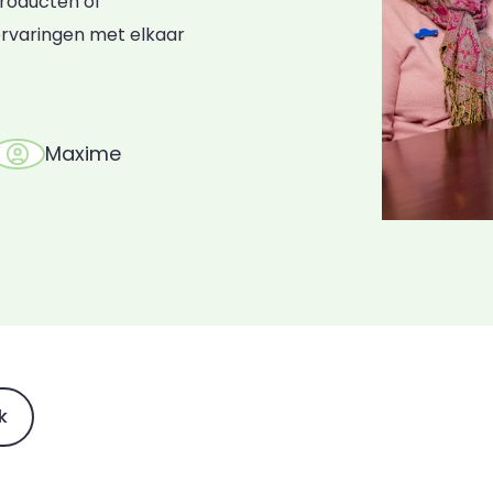
roducten of
ervaringen met elkaar
Maxime
k