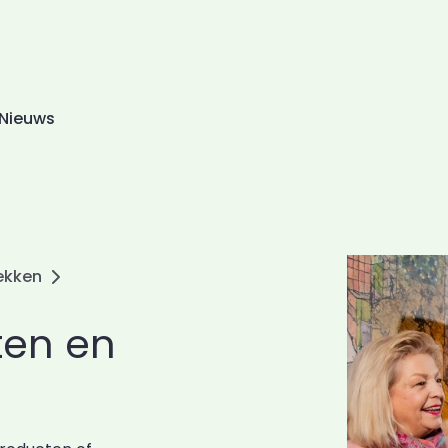
Nieuws
ekken
ten en
n