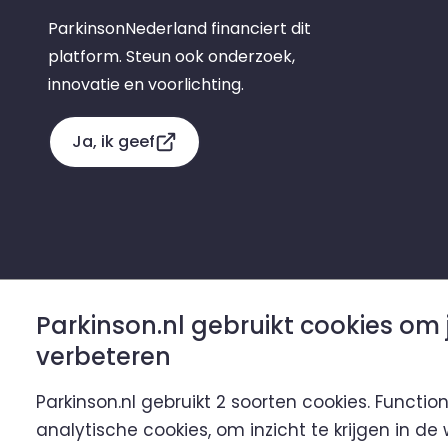
ParkinsonNederland financiert dit
platform. Steun ook onderzoek,
innovatie en voorlichting.
Ja, ik geef
Parkinson.nl gebruikt cookies om 
Parkinson.nl is een initiatief van
verbeteren
Parkinson.nl gebruikt 2 soorten cookies. Functio
analytische cookies, om inzicht te krijgen in de