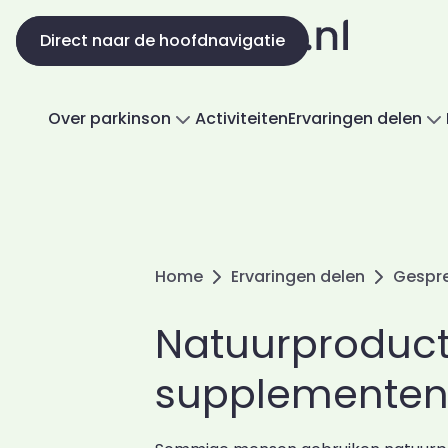
Direct naar de inhoud
Direct naar de hoofdnavigatie
Over parkinson
Activiteiten
Ervaringen delen
Home
Ervaringen delen
Gespr
Natuurproduc
supplemente