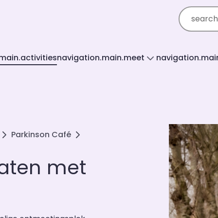
search_r
main.activities
navigation.main.meet
navigation.mai
Parkinson Café
laten met