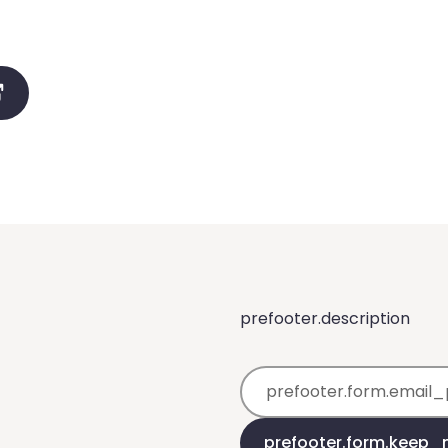
prefooter.description
prefooter.form.email
prefooter.form.keep