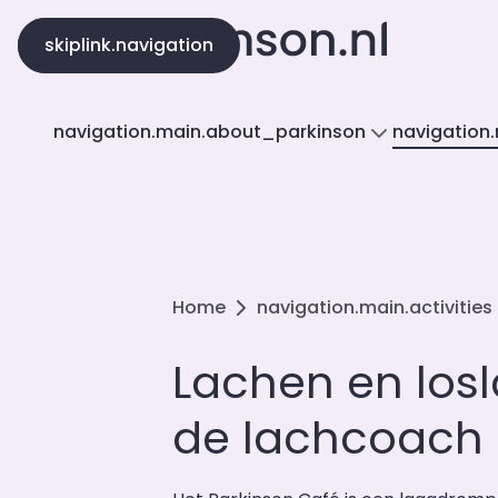
skiplink.content
skiplink.navigation
navigation.main.about_parkinson
navigation.
Home
navigation.main.activities
Lachen en los
de lachcoach