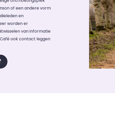
elige ontmoetingsplek
inson of een andere vorm
ilieleden en
eer worden er
twisselen van informatie
n Café ook contact leggen