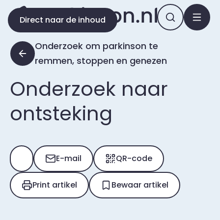
Direct naar de inhoud
Onderzoek om parkinson te
remmen, stoppen en genezen
Onderzoek naar
ontsteking
E-mail
QR-code
Print artikel
Bewaar artikel