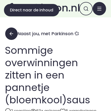
Direct naar de inhoud
Naast jou, met Parkinson 💞
Sommige
overwinningen
zitten in een
pannetje
(bloemkool)saus
2 reacties
63× gelezen
5 waarderingen